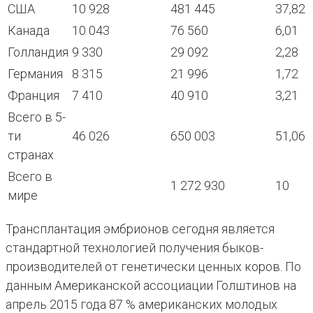
США
10 928
481 445
37,82
Канада
10 043
76 560
6,01
Голландия
9 330
29 092
2,28
Германия
8 315
21 996
1,72
Франция
7 410
40 910
3,21
Всего в 5-
ти
46 026
650 003
51,06
странах
Всего в
1 272 930
10
мире
Трансплантация эмбрионов сегодня является
стандартной технологией получения быков-
производителей от генетически ценных коров. По
данным Американской ассоциации Голштинов на
апрель 2015 года 87 % американских молодых