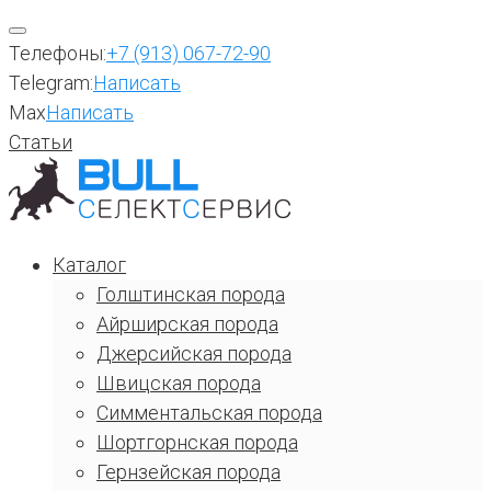
Перейти
к
Телефоны:
+7 (913) 067-72-90
содержимому
Telegram:
Написать
Max
Написать
Статьи
Каталог
Голштинская порода
Айрширская порода
Джерсийская порода
Швицская порода
Симментальская порода
Шортгорнская порода
Гернзейская порода