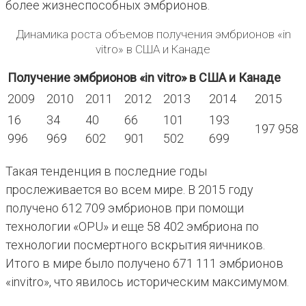
более жизнеспособных эмбрионов.
Динамика роста объемов получения эмбрионов «in
vitro» в США и Канаде
Получение эмбрионов «in vitro» в США и Канаде
2009
2010
2011
2012
2013
2014
2015
16
34
40
66
101
193
197 958
996
969
602
901
502
699
Такая тенденция в последние годы
прослеживается во всем мире. В 2015 году
получено 612 709 эмбрионов при помощи
технологии «OPU» и еще 58 402 эмбриона по
технологии посмертного вскрытия яичников.
Итого в мире было получено 671 111 эмбрионов
«invitro», что явилось историческим максимумом.