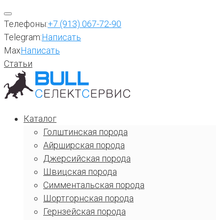
Перейти
к
Телефоны:
+7 (913) 067-72-90
содержимому
Telegram:
Написать
Max
Написать
Статьи
Каталог
Голштинская порода
Айрширская порода
Джерсийская порода
Швицская порода
Симментальская порода
Шортгорнская порода
Гернзейская порода