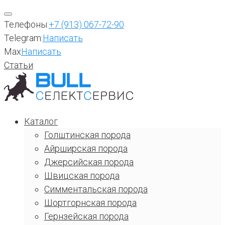
Перейти
к
Телефоны:
+7 (913) 067-72-90
содержимому
Telegram:
Написать
Max
Написать
Статьи
Каталог
Голштинская порода
Айрширская порода
Джерсийская порода
Швицская порода
Симментальская порода
Шортгорнская порода
Гернзейская порода