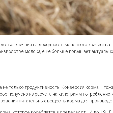
роизводстве молока, еще больше повышает актуальн
 не только продуктивность. Конверсия корма – тож
орое получено из расчета на килограмм потребленног
ьзования питательных веществ корма для производс
а, которое колеблется в пределах от 1.4 до 1.9. Дл