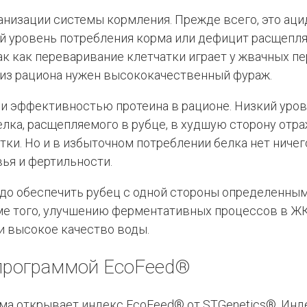
низации системы кормления. Прежде всего, это аци
й уровень потребления корма или дефицит расщепляе
ак как переваривание клетчатки играет у жвачных п
 из рациона нужен высококачественный фураж.
и эффективностью протеина в рационе. Низкий уров
лка, расщепляемого в рубце, в худшую сторону отра
ки. Но и в избыточном потреблении белка нет ничег
ья и фертильности.
до обеспечить рубец с одной стороны определенным
оме того, улучшению ферментативных процессов в 
и высокое качество воды.
программой EcoFeed®
а открывает индекс EcoFeed® от STGenetics®. Инде