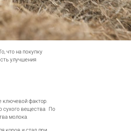
ость улучшения
е ключевой фактор.
о сухого вещества. По
тва молока.
я коров и стад при