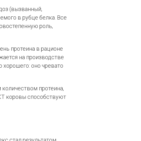
доз (вызванный,
мого в рубце белка. Все
ервостепенную роль,
ень протеина в рационе
жается на производстве
о хорошего: оно чревато
 количеством протеина,
ЖКТ коровы способствуют
кс стал результатом