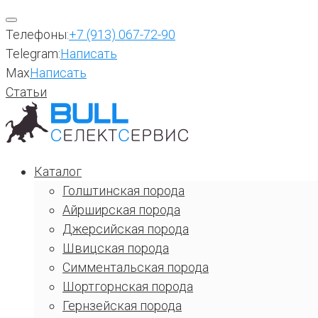
Перейти
к
Телефоны:
+7 (913) 067-72-90
содержимому
Telegram:
Написать
Max
Написать
Статьи
Каталог
Голштинская порода
Айрширская порода
Джерсийская порода
Швицская порода
Симментальская порода
Шортгорнская порода
Гернзейская порода