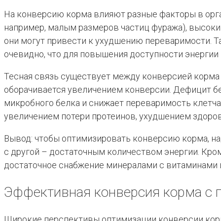
На конверсию корма влияют разные факторы в орга
например, малым размеров частиц фуража), высоки
они могут привести к ухудшению переваримости. Т
очевидно, что для повышения доступности энергии
Тесная связь существует между конверсией корма 
оборачивается увеличением конверсии. Дефицит бе
микробного белка и снижает переваримость клетчат
увеличением потери протеинов, ухудшением здоров
Вывод: чтобы оптимизировать конверсию корма, на
с другой – достаточным количеством энергии. Кр
достаточное снабжение минералами с витаминами 
Эффективная конверсия корма с 
Широкие перспективы оптимизации конверсии корм