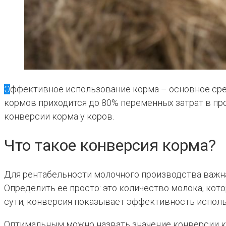
Эффективное использование корма – основное средство влияния на доходность молочного хозяйства. То, что на покупку
кормов приходится до 80% переменных затрат в п
конверсии корма у коров.
Что такое конверсия корма?
Для рентабельности молочного производства важна
Определить ее просто: это количество молока, кот
сути, конверсия показывает эффективность испол
Оптимальным можно назвать значение конверсии корм