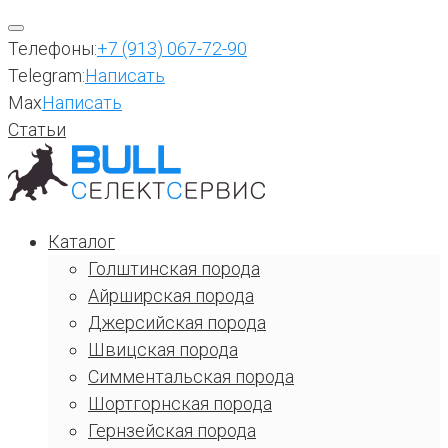
Перейти
к
Телефоны:
+7 (913) 067-72-90
содержимому
Telegram:
Написать
Max
Написать
Статьи
Каталог
Голштинская порода
Айрширская порода
Джерсийская порода
Швицская порода
Симментальская порода
Шортгорнская порода
Гернзейская порода