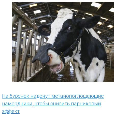
Рубрика:
Новости
На буренок наденут метанопоглощающие
намордники, чтобы снизить парниковый
эффект